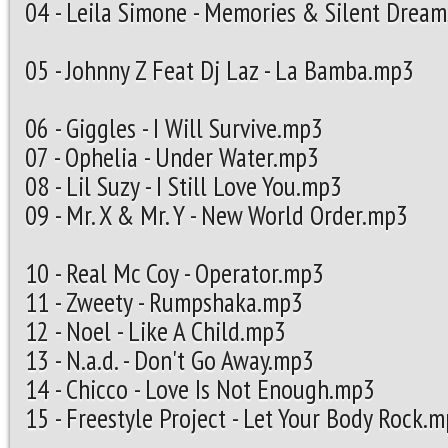
04 - Leila Simone - Memories &
05 - Johnny Z Feat Dj Laz
06 - Giggles - I Will 
07 - Ophelia - Unde
08 - Lil Suzy - I Still
09 - Mr. X & Mr. Y - New 
10 - Real Mc Coy - O
11 - Zweety - Rum
12 - Noel - Like A
13 - N.a.d. - Don't 
14 - Chicco - Love Is 
15 - Freestyle Project - Let 