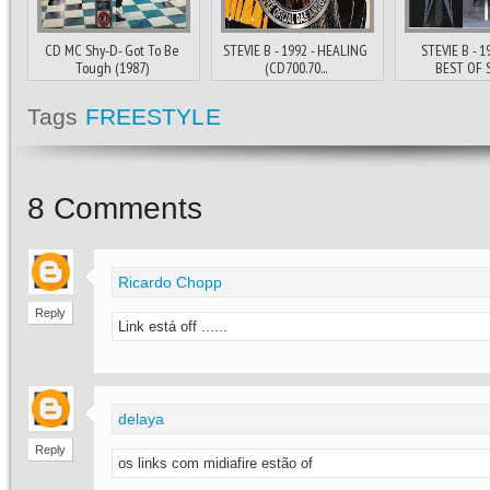
CD MC Shy-D- Got To Be
STEVIE B - 1992 - HEALING
STEVIE B - 1
Tough (1987)
(CD700.70...
BEST OF ST
Tags
FREESTYLE
8
Comments
Ricardo Chopp
Reply
Link está off ......
delaya
Reply
os links com midiafire estão of