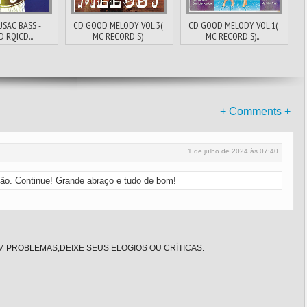
USAC BASS -
CD GOOD MELODY VOL.3(
CD GOOD MELODY VOL.1(
D RQICD...
MC RECORD'S)
MC RECORD'S)...
+ Comments +
1 de julho de 2024 às 07:40
ção. Continue! Grande abraço e tudo de bom!
 PROBLEMAS,DEIXE SEUS ELOGIOS OU CRÍTICAS.