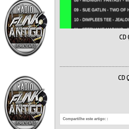
09 - SUE GATLIN - TWO OF
10 - DIMPLEES TEE - JEALO
11 - STEPHANIE MARANO - 
CD 
12 - REMY - ANOTHER LOV
13 - DINO - SUMMER GIRLS
14 - ROCK FORCE - I LOVE
------------------------------------------------
CD 
Compartilhe este artigo:
: