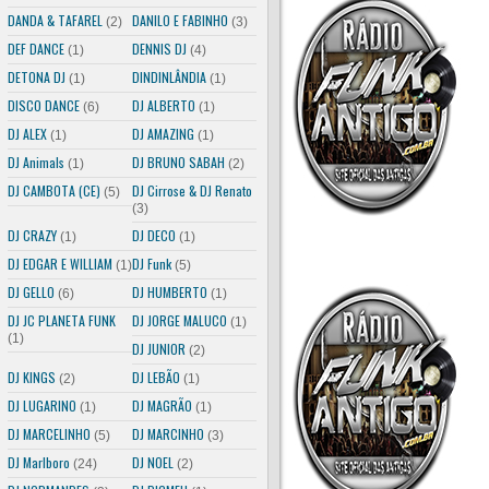
DANDA & TAFAREL
DANILO E FABINHO
(2)
(3)
DEF DANCE
DENNIS DJ
(1)
(4)
DETONA DJ
DINDINLÂNDIA
(1)
(1)
DISCO DANCE
DJ ALBERTO
(6)
(1)
DJ ALEX
DJ AMAZING
(1)
(1)
DJ Animals
DJ BRUNO SABAH
(1)
(2)
DJ CAMBOTA (CE)
DJ Cirrose & DJ Renato
(5)
(3)
DJ CRAZY
DJ DECO
(1)
(1)
DJ EDGAR E WILLIAM
DJ Funk
(1)
(5)
DJ GELLO
DJ HUMBERTO
(6)
(1)
DJ JC PLANETA FUNK
DJ JORGE MALUCO
(1)
(1)
DJ JUNIOR
(2)
DJ KINGS
DJ LEBÃO
(2)
(1)
DJ LUGARINO
DJ MAGRÃO
(1)
(1)
DJ MARCELINHO
DJ MARCINHO
(5)
(3)
DJ Marlboro
DJ NOEL
(24)
(2)