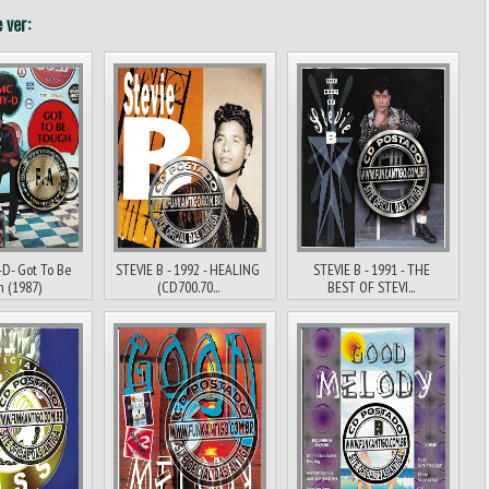
 ver:
D- Got To Be
STEVIE B - 1992 - HEALING
STEVIE B - 1991 - THE
 (1987)
(CD700.70...
BEST OF STEVI...