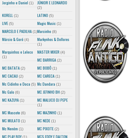
Jorginho e Daniel
JÚNIOR E LEONARDO
(1)
(2)
KORELL
LATINO
(1)
(5)
LIVE
Magic Music
(5)
(1)
MARCELO E PADILHA
Marcinho
(1)
(8)
Márcio & Goró
Markynhos & Dollores
(4)
(1)
Marquinhos e Leleco
MASTER MIXER
(4)
(1)
MC BARRIGA
(2)
MC BATATA
MC BOBÔ
(2)
(1)
MC CACAU
MC CARECA
(2)
(1)
Mc Cidinho e Doca
Mc Dandara
(5)
(1)
Mc Galo
MC JEFINHO BH
(6)
(2)
MC KAZUYA
MC MALUCO DJ PEPE
(1)
(1)
MC Mascote
MC MAZINHO
(6)
(1)
MC MULATO
MC NEDE
(1)
(1)
Mc Neném
MC PIXOTE
(1)
(2)
MC PLAY BOY
MCS EDDY E DALTON
(1)