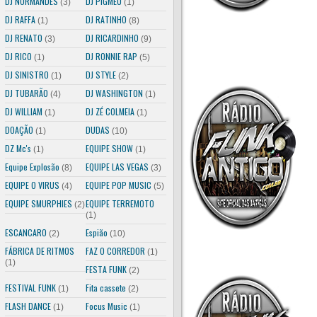
DJ NORMANDES
DJ PIGMEU
(3)
(1)
DJ RAFFA
DJ RATINHO
(1)
(8)
DJ RENATO
DJ RICARDINHO
(3)
(9)
DJ RICO
DJ RONNIE RAP
(1)
(5)
DJ SINISTRO
DJ STYLE
(1)
(2)
DJ TUBARÃO
DJ WASHINGTON
(4)
(1)
DJ WILLIAM
DJ ZÉ COLMEIA
(1)
(1)
DOAÇÃO
DUDAS
(1)
(10)
DZ Mc's
EQUIPE SHOW
(1)
(1)
Equipe Explosão
EQUIPE LAS VEGAS
(8)
(3)
EQUIPE O VIRUS
EQUIPE POP MUSIC
(4)
(5)
EQUIPE SMURPHIES
EQUIPE TERREMOTO
(2)
(1)
ESCANCARO
Espião
(2)
(10)
FÁBRICA DE RITMOS
FAZ O CORREDOR
(1)
(1)
FESTA FUNK
(2)
FESTIVAL FUNK
Fita cassete
(1)
(2)
FLASH DANCE
Focus Music
(1)
(1)