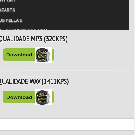
 HEARTS
US FELLA'S
I'LL BE THERE FOR YOU
QUALIDADE MP3 (320KPS)
ER
 YOU
--------------------------------------------------------------------------------------
----------------
QUALIDADE WAV (1411KPS)