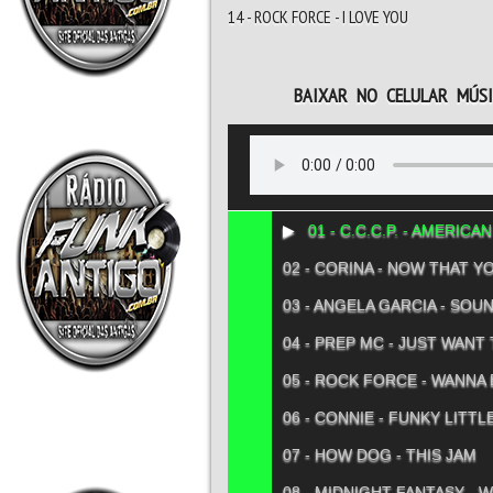
14 - ROCK FORCE - I LOVE YOU
BAIXAR NO CELULAR MÚS
01 - C.C.C.P. - AMERICA
02 - CORINA - NOW THAT Y
03 - ANGELA GARCIA - SO
04 - PREP MC - JUST WANT
05 - ROCK FORCE - WANNA
06 - CONNIE - FUNKY LITT
07 - HOW DOG - THIS JAM
08 - MIDNIGHT FANTASY - 