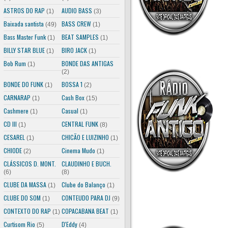
ASTROS DO RAP
AUDIO BASS
(1)
(3)
Baixada santista
BASS CREW
(49)
(1)
Bass Master Funk
BEAT SAMPLES
(1)
(1)
BILLY STAR BLUE
BIRO JACK
(1)
(1)
Bob Rum
BONDE DAS ANTIGAS
(1)
(2)
BONDE DO FUNK
BOSSA 1
(1)
(2)
CARNARAP
Cash Box
(1)
(15)
Cashmere
Casual
(1)
(1)
CD III
CENTRAL FUNK
(1)
(8)
CESAREL
CHICÃO E LUIZINHO
(1)
(1)
CHIODE
Cinema Mudo
(2)
(1)
CLÁSSICOS D. MONT.
CLAUDINHO E BUCH.
(6)
(8)
CLUBE DA MASSA
Clube do Balanço
(1)
(1)
CLUBE DO SOM
CONTEUDO PARA DJ
(1)
(9)
CONTEXTO DO RAP
COPACABANA BEAT
(1)
(1)
Curtisom Rio
D'Eddy
(5)
(4)