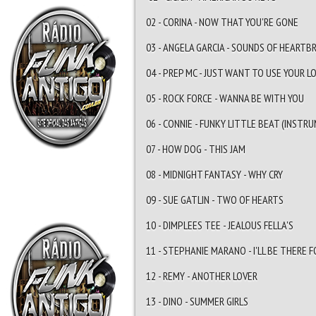
02 - CORINA - NOW THAT YOU'RE GONE
03 - ANGELA GARCIA - SOUNDS OF HEARTB
04 - PREP MC - JUST WANT TO USE YOUR L
05 - ROCK FORCE - WANNA BE WITH YOU
06 - CONNIE - FUNKY LITTLE BEAT (INSTR
07 - HOW DOG - THIS JAM
08 - MIDNIGHT FANTASY - WHY CRY
09 - SUE GATLIN - TWO OF HEARTS
10 - DIMPLEES TEE - JEALOUS FELLA'S
11 - STEPHANIE MARANO - I'LL BE THERE 
12 - REMY - ANOTHER LOVER
13 - DINO - SUMMER GIRLS