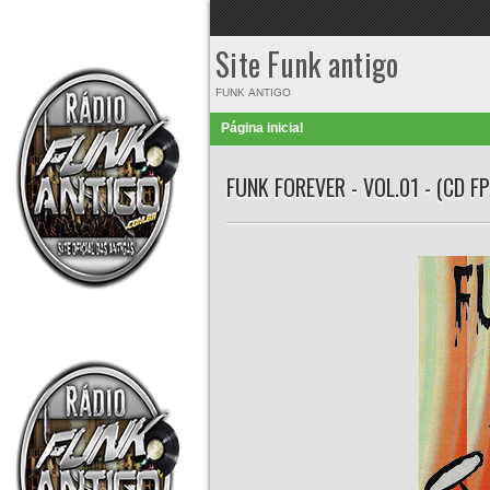
Site Funk antigo
FUNK ANTIGO
Página inicial
FUNK FOREVER - VOL.01 - (CD 