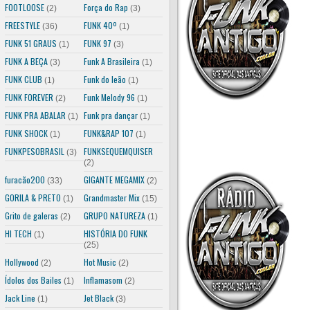
FOOTLOOSE
Força do Rap
(2)
(3)
FREESTYLE
FUNK 40º
(36)
(1)
FUNK 51 GRAUS
FUNK 97
(1)
(3)
FUNK A BEÇA
Funk A Brasileira
(3)
(1)
FUNK CLUB
Funk do leão
(1)
(1)
FUNK FOREVER
Funk Melody 96
(2)
(1)
FUNK PRA ABALAR
Funk pra dançar
(1)
(1)
FUNK SHOCK
FUNK&RAP 107
(1)
(1)
FUNKPESOBRASIL
FUNKSEQUEMQUISER
(3)
(2)
furacão200
GIGANTE MEGAMIX
(33)
(2)
GORILA & PRETO
Grandmaster Mix
(1)
(15)
Grito de galeras
GRUPO NATUREZA
(2)
(1)
HI TECH
HISTÓRIA DO FUNK
(1)
(25)
Hollywood
Hot Music
(2)
(2)
Ídolos dos Bailes
Inflamasom
(1)
(2)
Jack Line
Jet Black
(1)
(3)