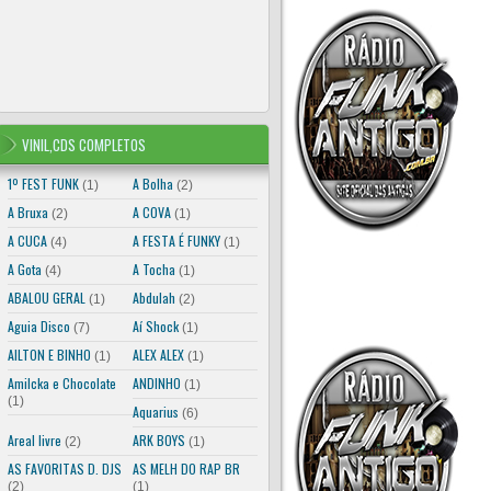
VINIL,CDS COMPLETOS
1º FEST FUNK
A Bolha
(1)
(2)
A Bruxa
A COVA
(2)
(1)
A CUCA
A FESTA É FUNKY
(4)
(1)
A Gota
A Tocha
(4)
(1)
ABALOU GERAL
Abdulah
(1)
(2)
Aguia Disco
Aí Shock
(7)
(1)
AILTON E BINHO
ALEX ALEX
(1)
(1)
Amilcka e Chocolate
ANDINHO
(1)
(1)
Aquarius
(6)
Areal livre
ARK BOYS
(2)
(1)
AS FAVORITAS D. DJS
AS MELH DO RAP BR
(2)
(1)