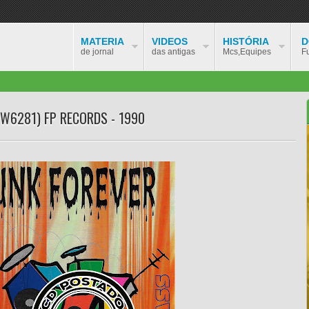
MATERIA
VIDEOS
HISTÓRIA
D
de jornal
das antigas
Mcs,Equipes
F
FPW6281) FP RECORDS - 1990