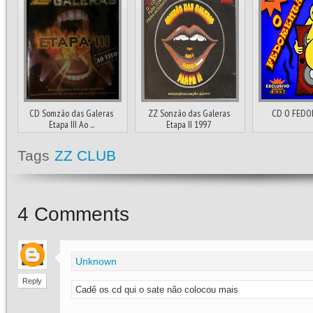
CD Somzão das Galeras
ZZ Sonzão das Galeras
CD O FEDO
Etapa III Ao ...
Etapa II 1997
Tags
ZZ CLUB
4
Comments
Unknown
Reply
Cadê os cd qui o sate não colocou mais