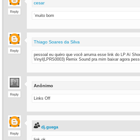
cesar
Reply
´muito bom
Thiago Soares da Silva
Reply
pessoal eu quéro que você arruma esse link do LP Aí Sh
Vinyl(LPRS0003) Remix Sound pra mim baixar agora pess
Anônimo
Reply
Links Off
dj.guega
Reply
link ok