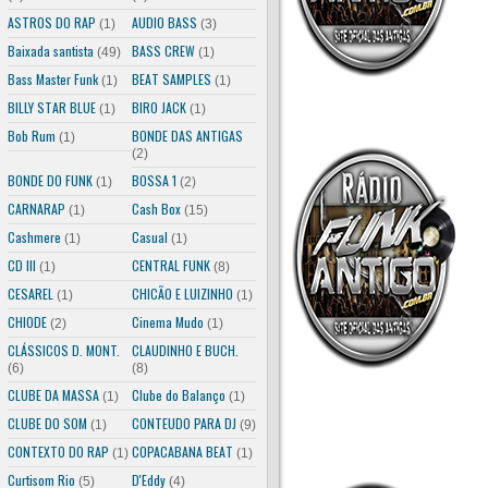
ASTROS DO RAP
AUDIO BASS
(1)
(3)
Baixada santista
BASS CREW
(49)
(1)
Bass Master Funk
BEAT SAMPLES
(1)
(1)
BILLY STAR BLUE
BIRO JACK
(1)
(1)
Bob Rum
BONDE DAS ANTIGAS
(1)
(2)
BONDE DO FUNK
BOSSA 1
(1)
(2)
CARNARAP
Cash Box
(1)
(15)
Cashmere
Casual
(1)
(1)
CD III
CENTRAL FUNK
(1)
(8)
CESAREL
CHICÃO E LUIZINHO
(1)
(1)
CHIODE
Cinema Mudo
(2)
(1)
CLÁSSICOS D. MONT.
CLAUDINHO E BUCH.
(6)
(8)
CLUBE DA MASSA
Clube do Balanço
(1)
(1)
CLUBE DO SOM
CONTEUDO PARA DJ
(1)
(9)
CONTEXTO DO RAP
COPACABANA BEAT
(1)
(1)
Curtisom Rio
D'Eddy
(5)
(4)