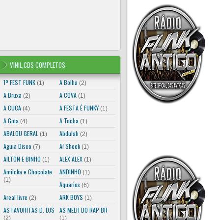
VINIL,CDS COMPLETOS
1º FEST FUNK
A Bolha
(1)
(2)
A Bruxa
A COVA
(2)
(1)
A CUCA
A FESTA É FUNKY
(4)
(1)
A Gota
A Tocha
(4)
(1)
ABALOU GERAL
Abdulah
(1)
(2)
Aguia Disco
Aí Shock
(7)
(1)
AILTON E BINHO
ALEX ALEX
(1)
(1)
Amilcka e Chocolate
ANDINHO
(1)
(1)
Aquarius
(6)
Areal livre
ARK BOYS
(2)
(1)
AS FAVORITAS D. DJS
AS MELH DO RAP BR
(2)
(1)