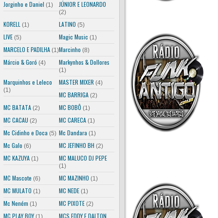
Jorginho e Daniel
JÚNIOR E LEONARDO
(1)
(2)
KORELL
LATINO
(1)
(5)
LIVE
Magic Music
(5)
(1)
MARCELO E PADILHA
Marcinho
(1)
(8)
Márcio & Goró
Markynhos & Dollores
(4)
(1)
Marquinhos e Leleco
MASTER MIXER
(4)
(1)
MC BARRIGA
(2)
MC BATATA
MC BOBÔ
(2)
(1)
MC CACAU
MC CARECA
(2)
(1)
Mc Cidinho e Doca
Mc Dandara
(5)
(1)
Mc Galo
MC JEFINHO BH
(6)
(2)
MC KAZUYA
MC MALUCO DJ PEPE
(1)
(1)
MC Mascote
MC MAZINHO
(6)
(1)
MC MULATO
MC NEDE
(1)
(1)
Mc Neném
MC PIXOTE
(1)
(2)
MC PLAY BOY
MCS EDDY E DALTON
(1)