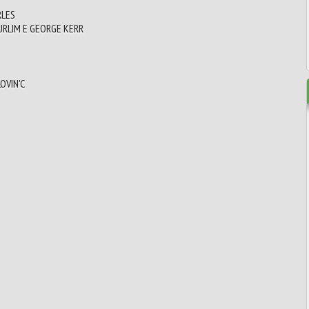
RLES
URLIM E GEORGE KERR
OVIN'C