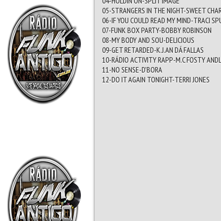
04-HOLDIN ON-SPLIT IMAGE
05-STRANGERS IN THE NIGHT-SWEET CHA
06-IF YOU COULD READ MY MIND-TRACI SP
07-FUNK BOX PARTY-BOBBY ROBINSON
08-MY BODY AND SOU-DELICIOUS
09-GET RETARDED-K.J.AN DÁ FALLAS
10-RÁDIO ACTIVITY RAPP-M.C FOSTY ANDL
11-NO SENSE-D'BORA
12-DO IT AGAIN TONIGHT-TERRI JONES