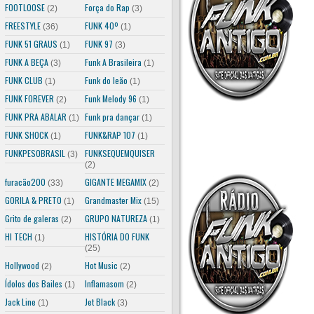
FOOTLOOSE
Força do Rap
(2)
(3)
FREESTYLE
FUNK 40º
(36)
(1)
FUNK 51 GRAUS
FUNK 97
(1)
(3)
FUNK A BEÇA
Funk A Brasileira
(3)
(1)
FUNK CLUB
Funk do leão
(1)
(1)
FUNK FOREVER
Funk Melody 96
(2)
(1)
FUNK PRA ABALAR
Funk pra dançar
(1)
(1)
FUNK SHOCK
FUNK&RAP 107
(1)
(1)
FUNKPESOBRASIL
FUNKSEQUEMQUISER
(3)
(2)
furacão200
GIGANTE MEGAMIX
(33)
(2)
GORILA & PRETO
Grandmaster Mix
(1)
(15)
Grito de galeras
GRUPO NATUREZA
(2)
(1)
HI TECH
HISTÓRIA DO FUNK
(1)
(25)
Hollywood
Hot Music
(2)
(2)
Ídolos dos Bailes
Inflamasom
(1)
(2)
Jack Line
Jet Black
(1)
(3)