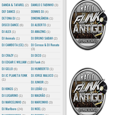
DANDA & TAFAREL
DANILO E FABINHO
(2)
(3)
DEF DANCE
DENNIS DJ
(1)
(4)
DETONA DJ
DINDINLÂNDIA
(1)
(1)
DISCO DANCE
DJ ALBERTO
(6)
(1)
DJ ALEX
DJ AMAZING
(1)
(1)
DJ Animals
DJ BRUNO SABAH
(1)
(2)
DJ CAMBOTA (CE)
DJ Cirrose & DJ Renato
(5)
(3)
DJ CRAZY
DJ DECO
(1)
(1)
DJ EDGAR E WILLIAM
DJ Funk
(1)
(5)
DJ GELLO
DJ HUMBERTO
(6)
(1)
DJ JC PLANETA FUNK
DJ JORGE MALUCO
(1)
(1)
DJ JUNIOR
(2)
DJ KINGS
DJ LEBÃO
(2)
(1)
DJ LUGARINO
DJ MAGRÃO
(1)
(1)
DJ MARCELINHO
DJ MARCINHO
(5)
(3)
DJ Marlboro
DJ NOEL
(24)
(2)