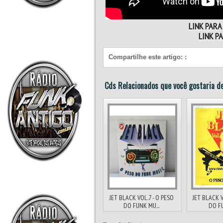
LINK PAR
LINK P
Compartilhe este artigo:
:
Cds Relacionados que você gostaria de
JET BLACK VOL.7 - O PESO
JET BLACK V
DO FUNK MU...
DO FU