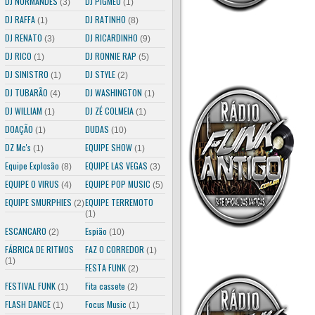
DJ NORMANDES
DJ PIGMEU
(3)
(1)
DJ RAFFA
DJ RATINHO
(1)
(8)
DJ RENATO
DJ RICARDINHO
(3)
(9)
DJ RICO
DJ RONNIE RAP
(1)
(5)
DJ SINISTRO
DJ STYLE
(1)
(2)
DJ TUBARÃO
DJ WASHINGTON
(4)
(1)
DJ WILLIAM
DJ ZÉ COLMEIA
(1)
(1)
DOAÇÃO
DUDAS
(1)
(10)
DZ Mc's
EQUIPE SHOW
(1)
(1)
Equipe Explosão
EQUIPE LAS VEGAS
(8)
(3)
EQUIPE O VIRUS
EQUIPE POP MUSIC
(4)
(5)
EQUIPE SMURPHIES
EQUIPE TERREMOTO
(2)
(1)
ESCANCARO
Espião
(2)
(10)
FÁBRICA DE RITMOS
FAZ O CORREDOR
(1)
(1)
FESTA FUNK
(2)
FESTIVAL FUNK
Fita cassete
(1)
(2)
FLASH DANCE
Focus Music
(1)
(1)