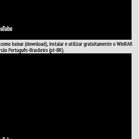
 como baixar (download), instalar e utilizar gratuitamente o WinRAR
rsão Português-Brasileiro (pt-BR).