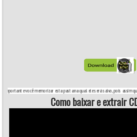
tante você memorizar esta pasta na qual ele será salvo, pois assim que terminar
Como baixar e extrair CD