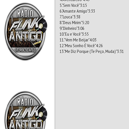
5."Sem Você"3:15
6."Amante Amigo"3:33
7."Louca"3:38
8."Deus Mirim"5:20
9."Dinheiro"3:06
10."Eu e Você"3:55
11."Vem Me Beijar"4:03
12."Meu Sonho É Você"4:26
13."Me Diz Porque (Te Peço, Muda)"3:31