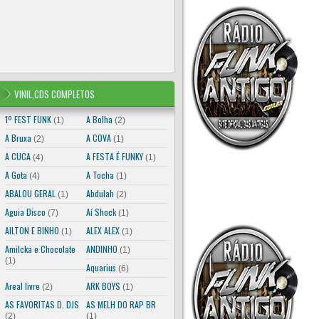
VINIL,CDS COMPLETOS
1º FEST FUNK
A Bolha
(1)
(2)
A Bruxa
A COVA
(2)
(1)
A CUCA
A FESTA É FUNKY
(4)
(1)
A Gota
A Tocha
(4)
(1)
ABALOU GERAL
Abdulah
(1)
(2)
Aguia Disco
Aí Shock
(7)
(1)
AILTON E BINHO
ALEX ALEX
(1)
(1)
Amilcka e Chocolate
ANDINHO
(1)
(1)
Aquarius
(6)
Areal livre
ARK BOYS
(2)
(1)
AS FAVORITAS D. DJS
AS MELH DO RAP BR
(2)
(1)