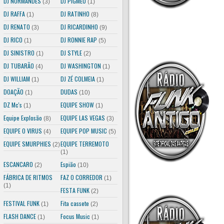
DJ NORMANDES
DJ PIGMEU
(3)
(1)
DJ RAFFA
DJ RATINHO
(1)
(8)
DJ RENATO
DJ RICARDINHO
(3)
(9)
DJ RICO
DJ RONNIE RAP
(1)
(5)
DJ SINISTRO
DJ STYLE
(1)
(2)
DJ TUBARÃO
DJ WASHINGTON
(4)
(1)
DJ WILLIAM
DJ ZÉ COLMEIA
(1)
(1)
DOAÇÃO
DUDAS
(1)
(10)
DZ Mc's
EQUIPE SHOW
(1)
(1)
Equipe Explosão
EQUIPE LAS VEGAS
(8)
(3)
EQUIPE O VIRUS
EQUIPE POP MUSIC
(4)
(5)
EQUIPE SMURPHIES
EQUIPE TERREMOTO
(2)
(1)
ESCANCARO
Espião
(2)
(10)
FÁBRICA DE RITMOS
FAZ O CORREDOR
(1)
(1)
FESTA FUNK
(2)
FESTIVAL FUNK
Fita cassete
(1)
(2)
FLASH DANCE
Focus Music
(1)
(1)