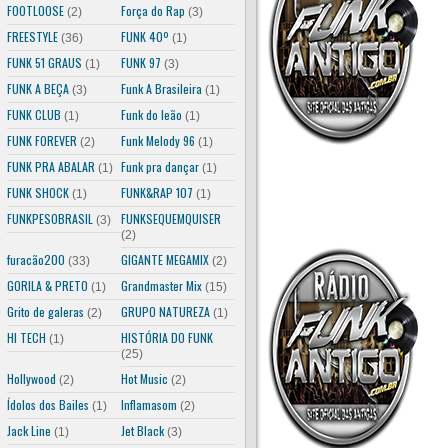
FOOTLOOSE
Força do Rap
(2)
(3)
FREESTYLE
FUNK 40º
(36)
(1)
FUNK 51 GRAUS
FUNK 97
(1)
(3)
FUNK A BEÇA
Funk A Brasileira
(3)
(1)
FUNK CLUB
Funk do leão
(1)
(1)
FUNK FOREVER
Funk Melody 96
(2)
(1)
FUNK PRA ABALAR
Funk pra dançar
(1)
(1)
FUNK SHOCK
FUNK&RAP 107
(1)
(1)
FUNKPESOBRASIL
FUNKSEQUEMQUISER
(3)
(2)
furacão200
GIGANTE MEGAMIX
(33)
(2)
GORILA & PRETO
Grandmaster Mix
(1)
(15)
Grito de galeras
GRUPO NATUREZA
(2)
(1)
HI TECH
HISTÓRIA DO FUNK
(1)
(25)
Hollywood
Hot Music
(2)
(2)
Ídolos dos Bailes
Inflamasom
(1)
(2)
Jack Line
Jet Black
(1)
(3)