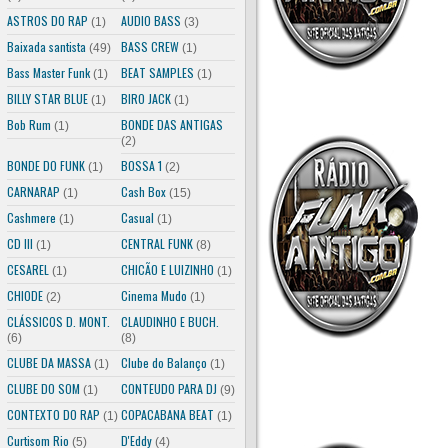
ASTROS DO RAP
AUDIO BASS
(1)
(3)
Baixada santista
BASS CREW
(49)
(1)
Bass Master Funk
BEAT SAMPLES
(1)
(1)
BILLY STAR BLUE
BIRO JACK
(1)
(1)
Bob Rum
BONDE DAS ANTIGAS
(1)
(2)
BONDE DO FUNK
BOSSA 1
(1)
(2)
CARNARAP
Cash Box
(1)
(15)
Cashmere
Casual
(1)
(1)
CD III
CENTRAL FUNK
(1)
(8)
ja salvar o arquivo e indicar a pasta na qual ele será salvo. É muito important
CESAREL
CHICÃO E LUIZINHO
(1)
(1)
CHIODE
Cinema Mudo
(2)
(1)
CLÁSSICOS D. MONT.
CLAUDINHO E BUCH.
(6)
(8)
CLUBE DA MASSA
Clube do Balanço
(1)
(1)
CLUBE DO SOM
CONTEUDO PARA DJ
(1)
(9)
CONTEXTO DO RAP
COPACABANA BEAT
(1)
(1)
Curtisom Rio
D'Eddy
(5)
(4)