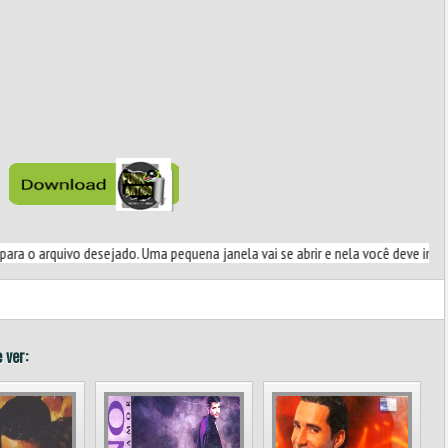
o desejado. Uma pequena janela vai se abrir e nela você deve informar que dese
 ver: