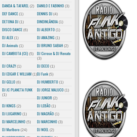
DANDA & TAFAREL
DANILO E FABINHO
(2)
(3)
DEF DANCE
DENNIS DJ
(1)
(4)
DETONA DJ
DINDINLÂNDIA
(1)
(1)
DISCO DANCE
DJ ALBERTO
(6)
(1)
DJ ALEX
DJ AMAZING
(1)
(1)
DJ Animals
DJ BRUNO SABAH
(1)
(2)
DJ CAMBOTA (CE)
DJ Cirrose & DJ Renato
(5)
(3)
DJ CRAZY
DJ DECO
(1)
(1)
DJ EDGAR E WILLIAM
DJ Funk
(1)
(5)
DJ GELLO
DJ HUMBERTO
(6)
(1)
DJ JC PLANETA FUNK
DJ JORGE MALUCO
(1)
(1)
DJ JUNIOR
(2)
DJ KINGS
DJ LEBÃO
(2)
(1)
DJ LUGARINO
DJ MAGRÃO
(1)
(1)
DJ MARCELINHO
DJ MARCINHO
(5)
(3)
DJ Marlboro
DJ NOEL
(24)
(2)