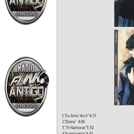
1."Eu Amo Você"4:23
2."Diana" 4:06
3."Te Namorar"3:30
4."Aventureiro"4:45