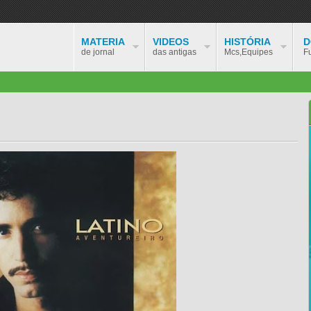
MATERIA
VIDEOS
HISTÓRIA
D
de jornal
das antigas
Mcs,Equipes
F