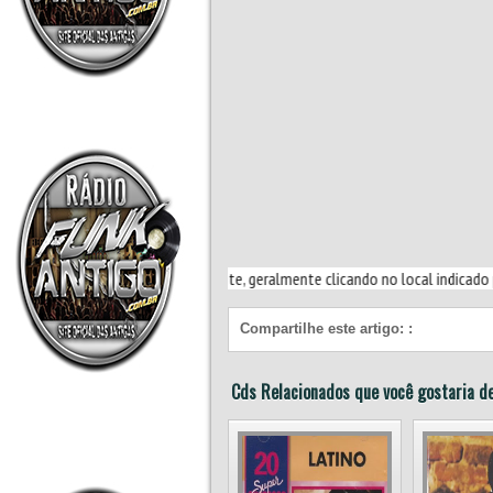
, siga a instrução do site, geralmente clicando no local indicado para o arquiv
Compartilhe este artigo:
:
Cds Relacionados que você gostaria de