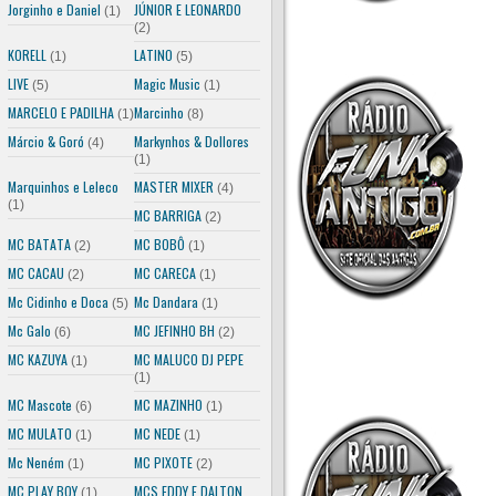
Jorginho e Daniel
JÚNIOR E LEONARDO
(1)
(2)
KORELL
LATINO
(1)
(5)
LIVE
Magic Music
(5)
(1)
MARCELO E PADILHA
Marcinho
(1)
(8)
Márcio & Goró
Markynhos & Dollores
(4)
(1)
Marquinhos e Leleco
MASTER MIXER
(4)
(1)
MC BARRIGA
(2)
MC BATATA
MC BOBÔ
(2)
(1)
MC CACAU
MC CARECA
(2)
(1)
Mc Cidinho e Doca
Mc Dandara
(5)
(1)
Mc Galo
MC JEFINHO BH
(6)
(2)
MC KAZUYA
MC MALUCO DJ PEPE
(1)
(1)
MC Mascote
MC MAZINHO
(6)
(1)
MC MULATO
MC NEDE
(1)
(1)
Mc Neném
MC PIXOTE
(1)
(2)
MC PLAY BOY
MCS EDDY E DALTON
(1)