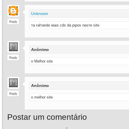
Unknown
Reply
тa ғalтando мaιѕ cdѕ da pιpoѕ neѕтe site
Anônimo
Reply
o Melhor site
Anônimo
Reply
o melhor site
Postar um comentário