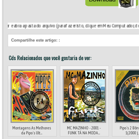
ra a pasta do arquivo (para fazer isto, clique em Meu Computador, depois em Dis
Compartilhe este artigo:
:
Cds Relacionados que você gostaria de ver:
Montagens As Melhores
MC MAZINHO - 2001 -
Pipo´s 2 Bôn
da Pipo´s Ult...
FUNK TÁ NA MODA...
1(2000 ), 