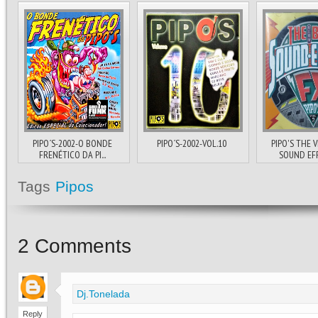
PIPO´S-2002-O BONDE
PIPO´S-2002-VOL.10
PIPO'S THE 
FRENÉTICO DA PI...
SOUND EFF
Tags
Pipos
2
Comments
Dj.Tonelada
Reply