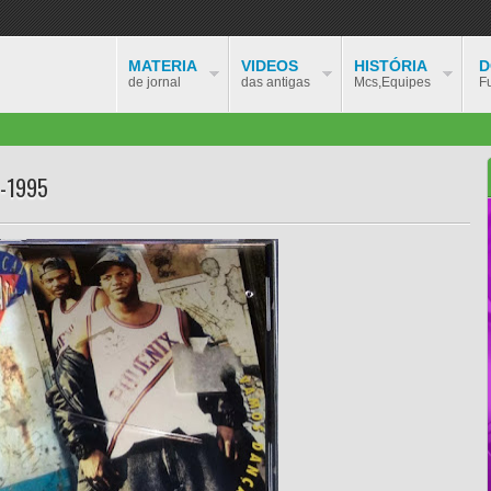
MATERIA
VIDEOS
HISTÓRIA
D
de jornal
das antigas
Mcs,Equipes
F
-1995