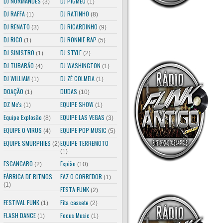
DJ NORMANDES
DJ PIGMEU
(3)
(1)
DJ RAFFA
DJ RATINHO
(1)
(8)
DJ RENATO
DJ RICARDINHO
(3)
(9)
DJ RICO
DJ RONNIE RAP
(1)
(5)
DJ SINISTRO
DJ STYLE
(1)
(2)
DJ TUBARÃO
DJ WASHINGTON
(4)
(1)
DJ WILLIAM
DJ ZÉ COLMEIA
(1)
(1)
DOAÇÃO
DUDAS
(1)
(10)
DZ Mc's
EQUIPE SHOW
(1)
(1)
Equipe Explosão
EQUIPE LAS VEGAS
(8)
(3)
EQUIPE O VIRUS
EQUIPE POP MUSIC
(4)
(5)
EQUIPE SMURPHIES
EQUIPE TERREMOTO
(2)
(1)
ESCANCARO
Espião
(2)
(10)
FÁBRICA DE RITMOS
FAZ O CORREDOR
(1)
(1)
FESTA FUNK
(2)
FESTIVAL FUNK
Fita cassete
(1)
(2)
FLASH DANCE
Focus Music
(1)
(1)