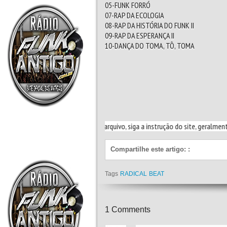
05-FUNK FORRÓ
07-RAP DA ECOLOGIA
08-RAP DA HISTÓRIA DO FUNK II
09-RAP DA ESPERANÇA II
10-DANÇA DO TOMA, TÔ, TOMA
Para começar a baixar o arquivo, siga a instrução do site, geralmente clicando
Compartilhe este artigo:
:
Tags
RADICAL BEAT
1
Comments