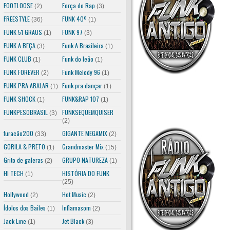
FOOTLOOSE
Força do Rap
(2)
(3)
FREESTYLE
FUNK 40º
(36)
(1)
FUNK 51 GRAUS
FUNK 97
(1)
(3)
FUNK A BEÇA
Funk A Brasileira
(3)
(1)
FUNK CLUB
Funk do leão
(1)
(1)
FUNK FOREVER
Funk Melody 96
(2)
(1)
FUNK PRA ABALAR
Funk pra dançar
(1)
(1)
FUNK SHOCK
FUNK&RAP 107
(1)
(1)
FUNKPESOBRASIL
FUNKSEQUEMQUISER
(3)
(2)
furacão200
GIGANTE MEGAMIX
(33)
(2)
GORILA & PRETO
Grandmaster Mix
(1)
(15)
Grito de galeras
GRUPO NATUREZA
(2)
(1)
HI TECH
HISTÓRIA DO FUNK
(1)
(25)
Hollywood
Hot Music
(2)
(2)
Ídolos dos Bailes
Inflamasom
(1)
(2)
Jack Line
Jet Black
(1)
(3)