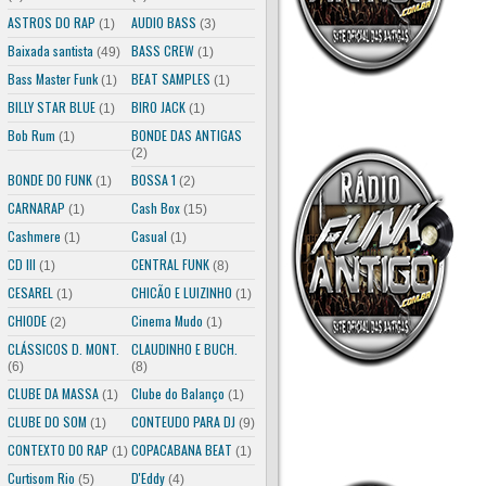
ASTROS DO RAP
AUDIO BASS
(1)
(3)
Baixada santista
BASS CREW
(49)
(1)
Bass Master Funk
BEAT SAMPLES
(1)
(1)
BILLY STAR BLUE
BIRO JACK
(1)
(1)
Bob Rum
BONDE DAS ANTIGAS
(1)
(2)
BONDE DO FUNK
BOSSA 1
(1)
(2)
CARNARAP
Cash Box
(1)
(15)
Cashmere
Casual
(1)
(1)
CD III
CENTRAL FUNK
(1)
(8)
CESAREL
CHICÃO E LUIZINHO
(1)
(1)
CHIODE
Cinema Mudo
(2)
(1)
CLÁSSICOS D. MONT.
CLAUDINHO E BUCH.
(6)
(8)
CLUBE DA MASSA
Clube do Balanço
(1)
(1)
CLUBE DO SOM
CONTEUDO PARA DJ
(1)
(9)
CONTEXTO DO RAP
COPACABANA BEAT
(1)
(1)
Curtisom Rio
D'Eddy
(5)
(4)