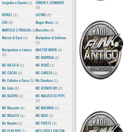
Jorginho e Daniel
JÚNIOR E LEONARDO
(1)
(2)
KORELL
LATINO
(1)
(5)
LIVE
Magic Music
(5)
(1)
MARCELO E PADILHA
Marcinho
(1)
(8)
Márcio & Goró
Markynhos & Dollores
(4)
(1)
Marquinhos e Leleco
MASTER MIXER
(4)
(1)
MC BARRIGA
(2)
MC BATATA
MC BOBÔ
(2)
(1)
MC CACAU
MC CARECA
(2)
(1)
Mc Cidinho e Doca
Mc Dandara
(5)
(1)
Mc Galo
MC JEFINHO BH
(6)
(2)
MC KAZUYA
MC MALUCO DJ PEPE
(1)
(1)
MC Mascote
MC MAZINHO
(6)
(1)
MC MULATO
MC NEDE
(1)
(1)
Mc Neném
MC PIXOTE
(1)
(2)
MC PLAY BOY
MCS EDDY E DALTON
(1)