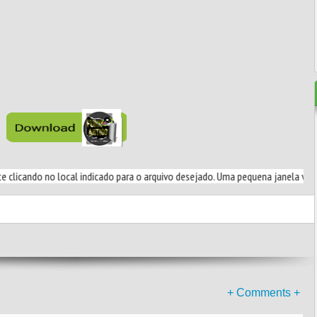
 no local indicado para o arquivo desejado. Uma pequena janela vai se abrir e n
+ Comments +