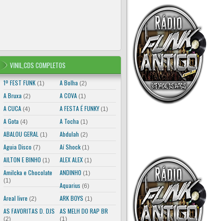
VINIL,CDS COMPLETOS
1º FEST FUNK
A Bolha
(1)
(2)
A Bruxa
A COVA
(2)
(1)
A CUCA
A FESTA É FUNKY
(4)
(1)
A Gota
A Tocha
ela você deve informar que deseja salvar o arquivo e indicar a pasta na qual e
(4)
(1)
ABALOU GERAL
Abdulah
(1)
(2)
Aguia Disco
Aí Shock
(7)
(1)
AILTON E BINHO
ALEX ALEX
(1)
(1)
Amilcka e Chocolate
ANDINHO
(1)
(1)
Aquarius
(6)
Areal livre
ARK BOYS
(2)
(1)
AS FAVORITAS D. DJS
AS MELH DO RAP BR
(2)
(1)