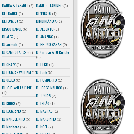
DANDA & TAFAREL
DANILO E FABINHO
(2)
(3)
DEF DANCE
DENNIS DJ
(1)
(4)
DETONA DJ
DINDINLÂNDIA
(1)
(1)
DISCO DANCE
DJ ALBERTO
(6)
(1)
DJ ALEX
DJ AMAZING
(1)
(1)
DJ Animals
DJ BRUNO SABAH
(1)
(2)
DJ CAMBOTA (CE)
DJ Cirrose & DJ Renato
(5)
(3)
DJ CRAZY
DJ DECO
(1)
(1)
DJ EDGAR E WILLIAM
DJ Funk
(1)
(5)
DJ GELLO
DJ HUMBERTO
(6)
(1)
DJ JC PLANETA FUNK
DJ JORGE MALUCO
(1)
(1)
DJ JUNIOR
(2)
DJ KINGS
DJ LEBÃO
(2)
(1)
DJ LUGARINO
DJ MAGRÃO
(1)
(1)
DJ MARCELINHO
DJ MARCINHO
(5)
(3)
DJ Marlboro
DJ NOEL
(24)
(2)