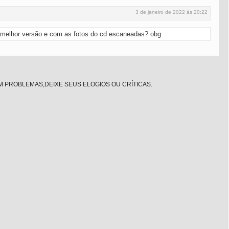
3 de janeiro de 2022 às 20:22
melhor versão e com as fotos do cd escaneadas? obg
 PROBLEMAS,DEIXE SEUS ELOGIOS OU CRÍTICAS.