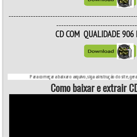
----------------------------------------------------
---------------------------------
CD COM QUALIDADE 906 
Para começar a baixar o arquivo, siga a instrução do site, geralmente 
Como baixar e extrair CD